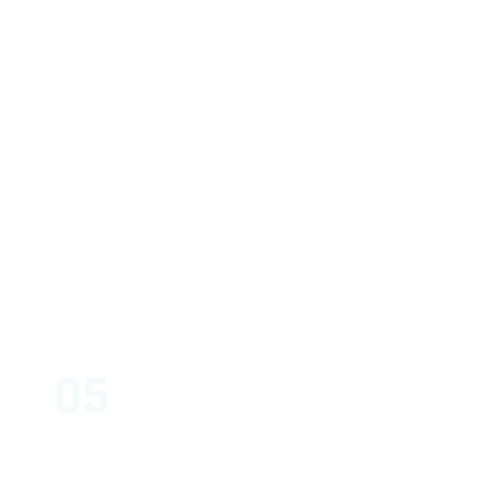
05
Build
Launch und Produktion