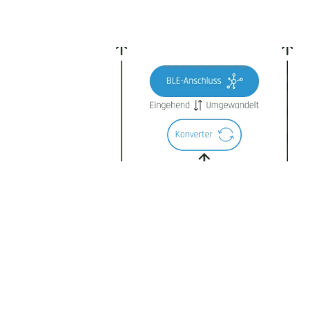
OPC-UA-Konnektor
M-Bus