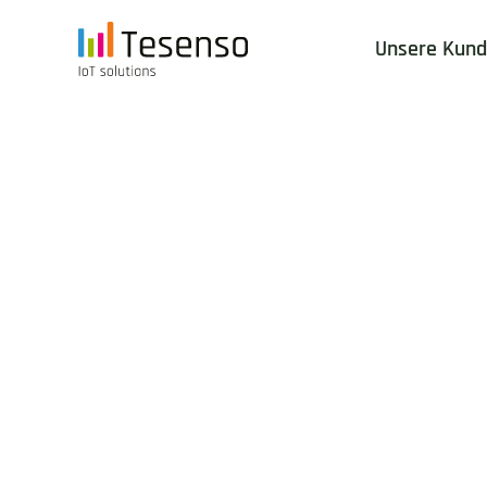
Unsere Kun
PRODUKTE
/
TESENSO INDUSTRIAL EDGE
Tesenso Industrial 
Edge