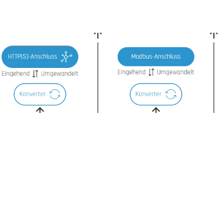
OPC-UA-Konnektor
Modbus-Konnektor