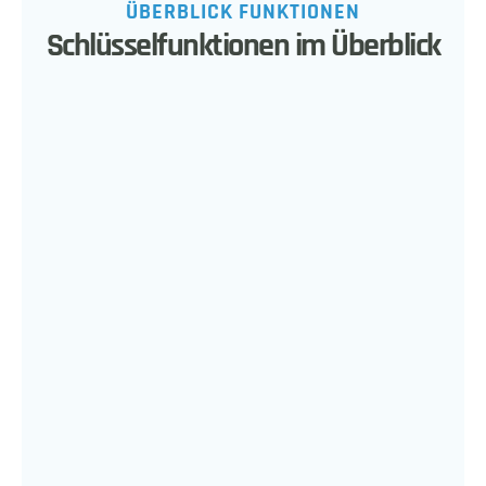
ÜBERBLICK FUNKTIONEN
Schlüsselfunktionen im Überblick
Geräte Management
Entfalten Sie Ihre Kreativität mit 
fortschrittlichem Dashboarding und 
Widget-basierter Erweiterbarkeit